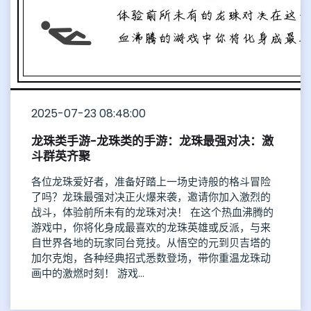
2025-07-23 08:48:00
龙珠类手游-龙珠类的手游：龙珠最强对决：激
斗群英齐聚
各位龙珠爱好者，准备好踏上一场史诗般的格斗冒险
了吗？龙珠最强对决正火爆来袭，邀请你加入激烈的
战斗，体验前所未有的龙珠对决！ 在这个热血沸腾的
游戏中，你将化身成最喜欢的龙珠英雄或反派，与来
自世界各地的玩家同台竞技。从悟空的元到贝吉塔的
加尔克炮，各种经典招式悉数登场，带你重温龙珠动
画中的激燃时刻！ 游戏...