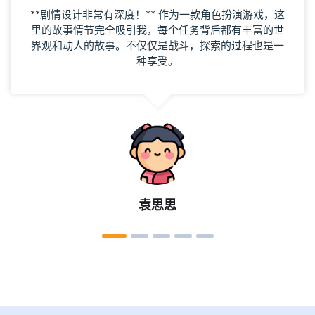
**剧情设计非常有深度！** 作为一款角色扮演游戏，这
里的故事情节完全吸引我，每个任务背后都有丰富的世
界观和动人的故事。不仅仅是战斗，探索的过程也是一
种享受。
袁思思