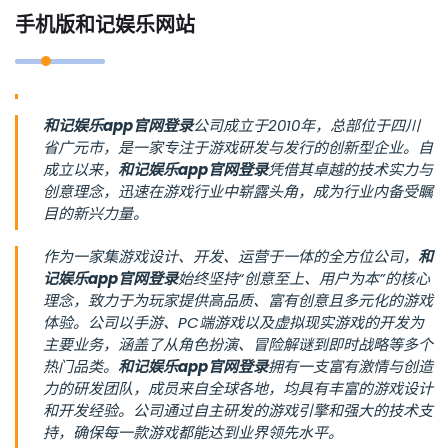
手机版和记娱乐网站
和记娱乐app官网登录
公司成立于2010年，总部位于四川
省广元市，是一家专注于游戏研发与发行的创新型企业。自
成立以来，
和记娱乐app官网登录
凭借其卓越的技术实力与
创意理念，迅速在游戏行业中崭露头角，成为行业内备受瞩
目的新兴力量。
作为一家集游戏设计、开发、运营于一体的全方位公司，
和
记娱乐app官网登录
始终坚持“创意至上、用户为本”的核心
理念，致力于为玩家提供高品质、富有创意且多元化的游戏
体验。公司以手游、PC端游戏以及虚拟现实游戏的开发为
主要业务，涵盖了从角色扮演、冒险解谜到即时战略等多个
热门品类。
和记娱乐app官网登录
拥有一支富有激情与创造
力的研发团队，成员来自全球各地，均具有丰富的游戏设计
和开发经验。公司通过自主研发的游戏引擎和强大的技术支
持，确保每一款游戏都能达到业界领先水平。