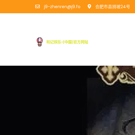
j9-zhenren@j9.fo
合肥市县捎坡24号