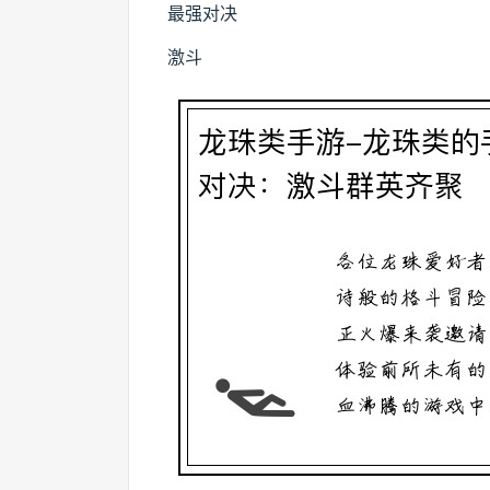
最强对决
激斗