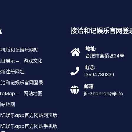
接洽和记娱乐官网登
航
地址:
手机版和记娱乐网站
合肥市县捎坡24号
项目展示
游戏文化
电话:
最新注册网址
13594780339
接洽和记娱乐官网登录
邮箱:
iteMap
网站地图
j9-zhenren@j9.fo
网站地图
和记娱乐app官方网站网页版
和记娱乐app官方网站手机版