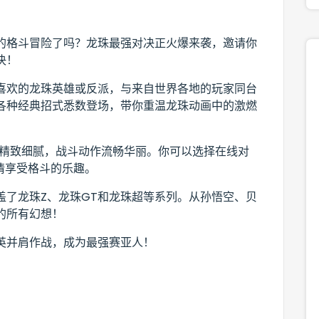
的格斗冒险了吗？龙珠最强对决正火爆来袭，邀请你
决！
喜欢的龙珠英雄或反派，与来自世界各地的玩家同台
各种经典招式悉数登场，带你重温龙珠动画中的激燃
型精致细腻，战斗动作流畅华丽。你可以选择在线对
情享受格斗的乐趣。
盖了龙珠Z、龙珠GT和龙珠超等系列。从孙悟空、贝
的所有幻想！
英并肩作战，成为最强赛亚人！